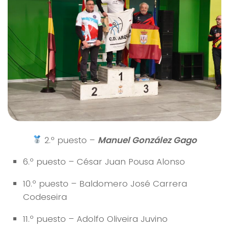
2.º puesto –
Manuel González Gago
6.º puesto – César Juan Pousa Alonso
10.º puesto – Baldomero José Carrera
Codeseira
11.º puesto – Adolfo Oliveira Juvino